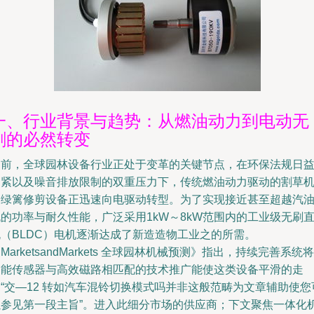
一、行业背景与趋势：从燃油动力到电动无
刷的必然转变
当前，全球园林设备行业正处于变革的关键节点，在环保法规日
趋紧以及噪音排放限制的双重压力下，传统燃油动力驱动的割草
和绿篱修剪设备正迅速向电驱动转型。为了实现接近甚至超越汽
的功率与耐久性能，广泛采用1kW～8kW范围内的工业级无刷
流（BLDC）电机逐渐达成了新造造物工业之的所需。
MarketsandMarkets 全球园林机械预测》指出，持续完善系统将
智能传感器与高效磁路相匹配的技术推广能使这类设备平滑的走
“交—12 转如汽车混铃切换模式吗并非这般范畴为文章辅助使您
以参见第一段主旨”。进入此细分市场的供应商；下文聚焦一体化