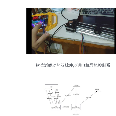
树莓派驱动的双脉冲步进电机导轨控制系
统开发实践——基于38CM3086A与
MFP10S驱动器